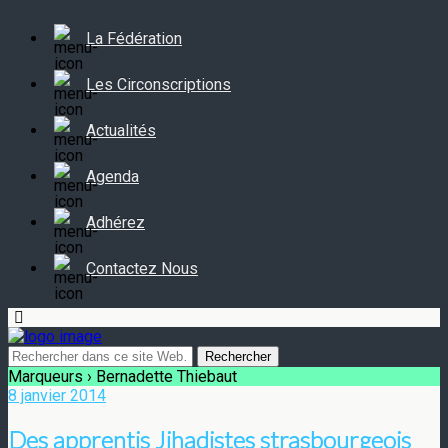
La Fédération
Les Circonscriptions
Actualités
Agenda
Adhérez
Contactez Nous
Marqueurs › Bernadette Thiebaut
8 janvier 2014
Des apprentis Jihadistes strasbourgeois