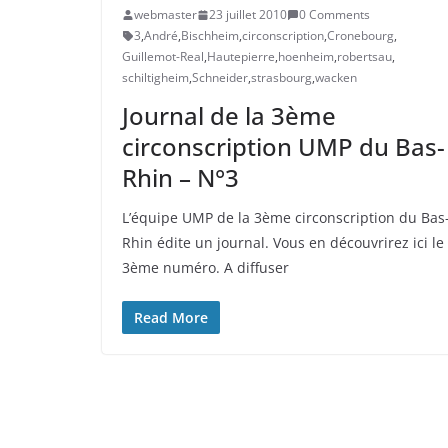
webmaster
23 juillet 2010
0 Comments
3
,
André
,
Bischheim
,
circonscription
,
Cronebourg
,
Guillemot-Real
,
Hautepierre
,
hoenheim
,
robertsau
,
schiltigheim
,
Schneider
,
strasbourg
,
wacken
Journal de la 3ème
circonscription UMP du Bas-
Rhin – N°3
L’équipe UMP de la 3ème circonscription du Bas
Rhin édite un journal. Vous en découvrirez ici le
3ème numéro. A diffuser
Read More