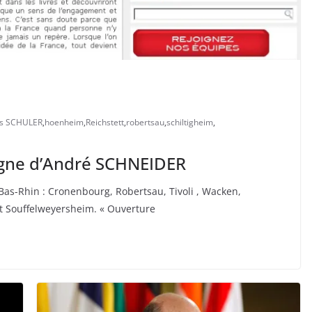
s SCHULER
,
hoenheim
,
Reichstett
,
robertsau
,
schiltigheim
,
agne d’André SCHNEIDER
 Bas-Rhin : Cronenbourg, Robertsau, Tivoli , Wacken,
et Souffelweyersheim. « Ouverture