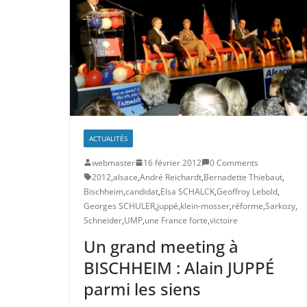
ACTUALITÉS
webmaster
16 février 2012
0 Comments
2012
,
alsace
,
André Reichardt
,
Bernadette Thiebaut
,
Bischheim
,
candidat
,
Elsa SCHALCK
,
Geoffroy Lebold
,
Georges SCHULER
,
juppé
,
klein-mosser
,
réforme
,
Sarkozy
,
Schneider
,
UMP
,
une France forte
,
victoire
Un grand meeting à
BISCHHEIM : Alain JUPPÉ
parmi les siens