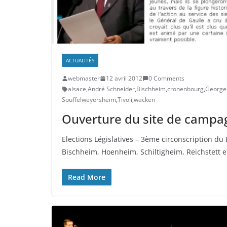
ACTUALITÉS
webmaster
12 avril 2012
0 Comments
alsace
,
André Schneider
,
Bischheim
,
cronenbourg
,
George
Souffelweyersheim
,
Tivoli
,
wacken
Ouverture du site de camp
Elections Législatives – 3ème circonscription du
Bischheim, Hoenheim, Schiltigheim, Reichstett 
Read More