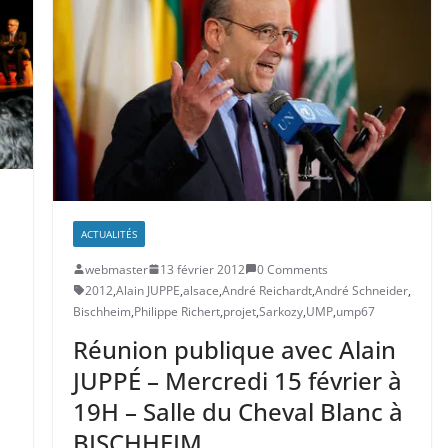
ACTUALITÉS
webmaster
13 février 2012
0 Comments
2012
,
Alain JUPPE
,
alsace
,
André Reichardt
,
André Schneider
,
Bischheim
,
Philippe Richert
,
projet
,
Sarkozy
,
UMP
,
ump67
Réunion publique avec Alain
JUPPÉ – Mercredi 15 février à
19H – Salle du Cheval Blanc à
BISCHHEIM