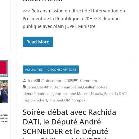
>>> Retransmission en direct de l’intervention du
Président de la République à 20H <<< Réunion
publique avec Alain JUPPÉ Ministre
Read More
ACTUALITÉS
CIRCONSCRIPTIONS
circo3
21 décembre 2009
1 Comment
3ème
,
Bas-Rhin
,
Bischheim
,
débat
,
Guillemot-Real
,
identité nationale
,
Jean-philippe Maurer
,
Natalia
,
Rachida DATI
,
région
,
richert
,
Thiébaut
,
UMP
,
ump67
Soirée-débat avec Rachida
DATI, le Député André
SCHNEIDER et le Député