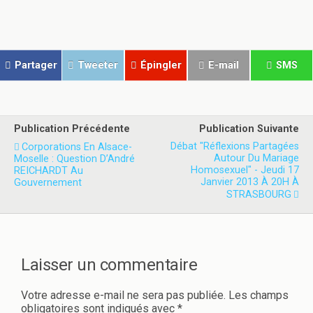
a
a
r
r
t
t
a
a
g
g
e
e
r
r
Partager
Tweeter
Épingler
E-mail
SMS
s
s
u
u
r
r
T
F
w
a
i
c
t
e
Publication Précédente
Publication Suivante
t
b
e
o
Débat "Réflexions Partagées
Corporations En Alsace-
r
o
Autour Du Mariage
Moselle : Question D’André
(
k
o
(
Homosexuel" - Jeudi 17
REICHARDT Au
u
o
Janvier 2013 À 20H À
Gouvernement
v
u
STRASBOURG
r
v
e
r
d
e
a
d
n
a
s
n
u
s
n
u
Laisser un commentaire
e
n
n
e
o
n
Votre adresse e-mail ne sera pas publiée.
Les champs
u
o
v
u
obligatoires sont indiqués avec
*