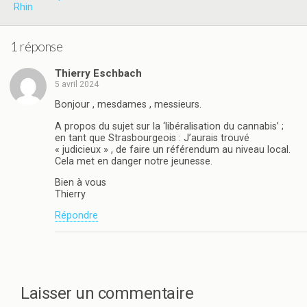
u
o
Rhin
v
u
r
v
e
r
d
e
1 réponse
a
d
n
a
s
n
Thierry Eschbach
u
s
n
u
5 avril 2024
e
n
n
e
Bonjour , mesdames , messieurs.
o
n
u
o
A propos du sujet sur la ‘libéralisation du cannabis’ ;
v
u
en tant que Strasbourgeois : J’aurais trouvé
e
v
l
e
« judicieux » , de faire un référendum au niveau local.
l
l
Cela met en danger notre jeunesse.
e
l
f
e
Bien à vous
e
f
n
e
Thierry
ê
n
t
ê
Répondre
r
t
e
r
)
e
)
Laisser un commentaire