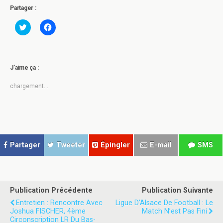
Partager :
C
C
l
l
i
i
q
q
u
u
e
e
z
z
J’aime ça :
p
p
o
o
u
u
chargement…
r
r
p
p
a
a
r
r
t
t
a
a
g
g
e
e
r
r
Partager
Tweeter
Épingler
E-mail
SMS
s
s
u
u
r
r
T
F
w
a
i
c
t
e
Publication Précédente
Publication Suivante
t
b
e
o
Entretien : Rencontre Avec
Ligue D’Alsace De Football : Le
r
o
Joshua FISCHER, 4ème
Match N’est Pas Fini
(
k
Circonscription LR Du Bas-
o
(