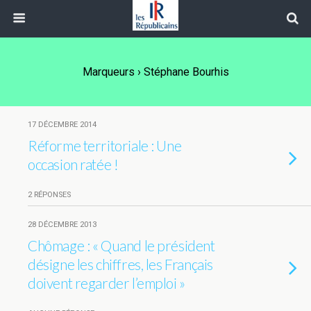
Marqueurs › Stéphane Bourhis
17 DÉCEMBRE 2014
Réforme territoriale : Une
occasion ratée !
2 RÉPONSES
28 DÉCEMBRE 2013
Chômage : « Quand le président
désigne les chiffres, les Français
doivent regarder l’emploi »