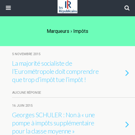
Marqueurs › Impôts
5 NOVEMBRE 2015
La majorité socialiste de
l’Eurométropole doit comprendre
que trop d’impôt tue l’impôt !
AUCUNE RÉPONSE
16 JUIN 2015
Georges SCHULER : Non à « une
pompe à impôts supplémentaire
pour la classe moyenne »