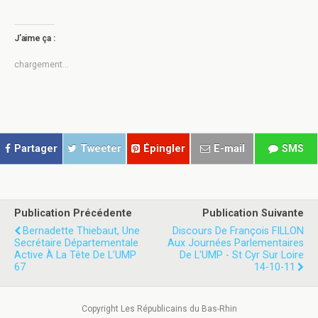
q
q
u
u
e
e
z
z
J’aime ça :
p
p
o
o
u
u
chargement…
r
r
p
p
a
a
r
r
t
t
a
a
g
g
e
e
r
r
Partager
Tweeter
Épingler
E-mail
SMS
s
s
u
u
r
r
T
F
w
a
i
c
t
e
Publication Précédente
Publication Suivante
t
b
e
o
Bernadette Thiebaut, Une
Discours De François FILLON
r
o
Secrétaire Départementale
Aux Journées Parlementaires
(
k
Active À La Tête De L’UMP
o
(
De L'UMP - St Cyr Sur Loire
u
o
67
14-10-11
v
u
r
v
e
r
d
e
Copyright Les Républicains du Bas-Rhin
a
d