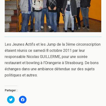
Les Jeunes Actifs et les Jump de la 3ème circonscription
étaient réunis ce samedi 8 octobre 2011 par leur
responsable Nicolas GUILLERME, pour une soirée
restaurant et bowling à l’Orangerie à Strasbourg. De bons
échanges dans une ambiance détendue sur des sujets
politiques et autres.
Partager :
C
C
l
l
i
i