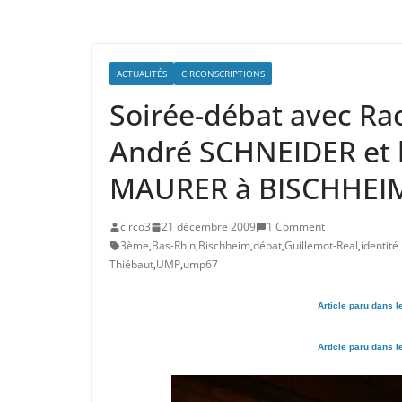
ACTUALITÉS
CIRCONSCRIPTIONS
Soirée-débat avec Ra
André SCHNEIDER et l
MAURER à BISCHHEIM
circo3
21 décembre 2009
1 Comment
3ème
,
Bas-Rhin
,
Bischheim
,
débat
,
Guillemot-Real
,
identité
Thiébaut
,
UMP
,
ump67
Article paru dans l
Article paru dans l