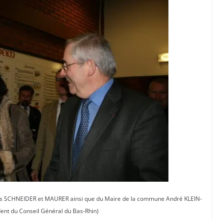
tés SCHNEIDER et MAURER ainsi que du Maire de la commune André KLEIN-
ent du Conseil Général du Bas-Rhin)