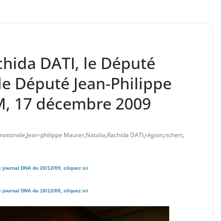
chida DATI, le Député
e Député Jean-Philippe
, 17 décembre 2009
 nationale
,
Jean-philippe Maurer
,
Natalia
,
Rachida DATI
,
région
,
richert
,
e journal DNA du 20/12/09, cliquez ici
e journal DNA du 18/12/09, cliquez ici