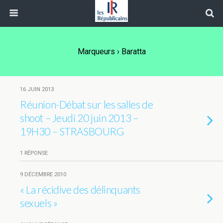
Marqueurs › Baratta
16 JUIN 2013
Réunion-Débat sur les salles de
shoot – Jeudi 20 juin 2013 –
19H30 – STRASBOURG
1 RÉPONSE
9 DÉCEMBRE 2010
« La récidive des délinquants
sexuels »