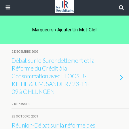
Marqueurs › Ajouter Un Mot-Clef
2 DÉCEMBRE 2009
Débat sur le Surendettement et la
Réforme du Crédit à la
Consommation avec F.LOOS, J.-L.
KIEHL & J.-M. SANDER / 23-11-
09 à OHLUNGEN
2 RÉPONSES
25 OCTOBRE 2009
Réunion-Débat sur la réforme des