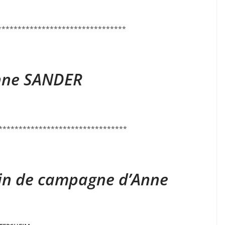
********************************
Anne SANDER
********************************
fin de campagne d’Anne