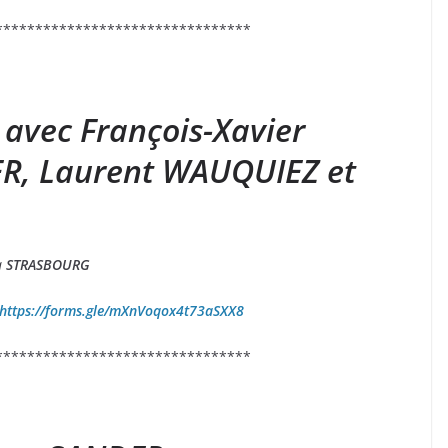
********************************
avec François-Xavier
R, Laurent WAUQUIEZ et
à
STRASBOURG
https://forms.gle/mXnVoqox4t73aSXX8
********************************