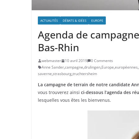
ACTUALITÉS
DÉBATS & IDÉES
EUROPE
Agenda de campagne
Bas-Rhin
webmaster
10 avril 2019
0 Comments
Anne Sander
,
campagne
,
drulingen
,
Europe
,
européennes
,
saverne
,
strasbourg
,
truchtersheim
La campagne de terrain de notre candidate Anne
vous trouverez ainsi
ci-dessous l’agenda des ré
lesquelles vous êtes les bienvenus.