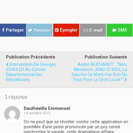
p
p
a
a
r
r
t
t
a
a
g
g
e
e
r
r
Partager
Tweeter
Épingler
E-mail
SMS
s
s
u
u
r
r
T
F
w
a
i
c
t
e
Publication Précédente
Publication Suivante
t
b
e
o
Intervention De Georges
André REICHARDT : "Non,
r
o
SCHULER Au Comité
Messieurs JUNG Et BIES, La
(
k
Départemental Des
o
(
Gauche Ce N’est Pas Bon Du
u
o
Républicains
Tout Pour Le Droit Local !"
v
u
r
v
e
r
d
e
1 réponse
a
d
n
a
s
n
Dautheville Emmanuel
u
s
n
u
14 octobre 2015
e
n
n
e
On ne peut que se révolter contre cette application en
o
n
pointillés d’une peine prononcée par un jury censé
u
o
représenter le peuple, cette dramatique affaire
v
u