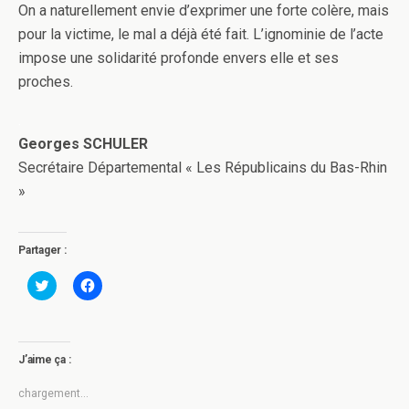
On a naturellement envie d’exprimer une forte colère, mais
pour la victime, le mal a déjà été fait. L’ignominie de l’acte
impose une solidarité profonde envers elle et ses
proches.
.
Georges SCHULER
Secrétaire Départemental « Les Républicains du Bas-Rhin
»
Partager :
C
C
l
l
i
i
q
q
u
u
e
e
z
z
J’aime ça :
p
p
o
o
u
u
chargement…
r
r