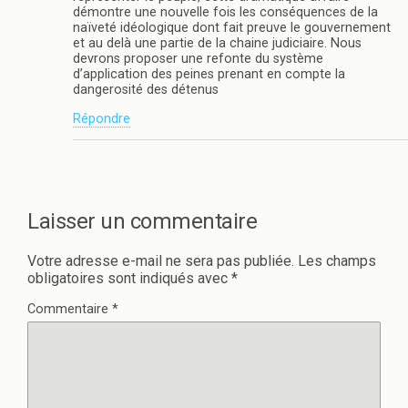
e
v
démontre une nouvelle fois les conséquences de la
l
e
naïveté idéologique dont fait preuve le gouvernement
l
l
et au delà une partie de la chaine judiciaire. Nous
e
l
f
e
devrons proposer une refonte du système
e
f
d’application des peines prenant en compte la
n
e
dangerosité des détenus
ê
n
t
ê
r
t
Répondre
e
r
)
e
)
Laisser un commentaire
Votre adresse e-mail ne sera pas publiée.
Les champs
obligatoires sont indiqués avec
*
Commentaire
*