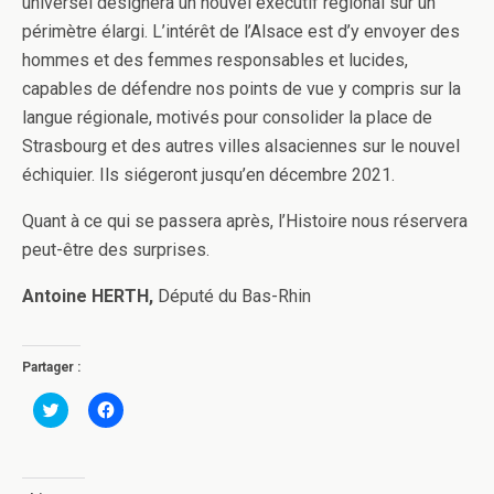
universel désignera un nouvel exécutif régional sur un
périmètre élargi. L’intérêt de l’Alsace est d’y envoyer des
hommes et des femmes responsables et lucides,
capables de défendre nos points de vue y compris sur la
langue régionale, motivés pour consolider la place de
Strasbourg et des autres villes alsaciennes sur le nouvel
échiquier. Ils siégeront jusqu’en décembre 2021.
Quant à ce qui se passera après, l’Histoire nous réservera
peut-être des surprises.
Antoine HERTH,
Député du Bas-Rhin
Partager :
C
C
l
l
i
i
q
q
u
u
e
e
z
z