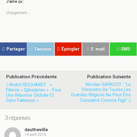
J’aime ça :
p
p
o
o
u
u
chargement…
r
r
p
p
a
a
r
r
t
t
a
a
g
g
e
e
r
r
Partager
Tweeter
Épingler
E-mail
SMS
s
s
u
u
r
r
T
F
w
a
i
c
t
e
Publication Précédente
Publication Suivante
t
b
e
o
Nicolas SARKOZY : "Le
André REICHARDT - «
r
o
Périmètre De Toutes Les
Filières « Djihadistes » : Pour
(
k
o
(
Grandes Régions Ne Peut Être
Une Réponse Globale Et
u
o
Sans Faiblesse »
Considéré Comme Figé"
v
u
r
v
e
r
d
e
3 réponses
a
d
n
a
s
n
dautheville
u
s
n
u
14 avril 2015