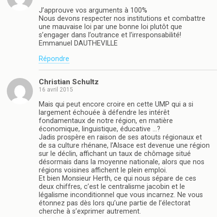
e
n
n
e
J’approuve vos arguments à 100%
o
n
Nous devons respecter nos institutions et combattre
u
o
une mauvaise loi par une bonne loi plutôt que
v
u
e
v
s’engager dans l’outrance et l’irresponsabilité!
l
e
Emmanuel DAUTHEVILLE
l
l
e
l
Répondre
f
e
e
f
n
e
ê
n
Christian Schultz
t
ê
16 avril 2015
r
t
e
r
)
e
Mais qui peut encore croire en cette UMP qui a si
)
largement échouée à défendre les intérêt
fondamentaux de notre région, en matière
économique, linguistique, éducative …?
Jadis prospère en raison de ses atouts régionaux et
de sa culture rhénane, l’Alsace est devenue une région
sur le déclin, affichant un taux de chômage situé
désormais dans la moyenne nationale, alors que nos
régions voisines affichent le plein emploi.
Et bien Monsieur Herth, ce qui nous sépare de ces
deux chiffres, c’est le centralisme jacobin et le
légalisme inconditionnel que vous incarnez. Ne vous
étonnez pas dès lors qu’une partie de l’électorat
cherche à s’exprimer autrement.