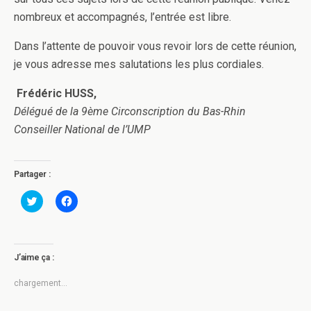
nombreux et accompagnés, l’entrée est libre.
Dans l’attente de pouvoir vous revoir lors de cette réunion,
je vous adresse mes salutations les plus cordiales.
Frédéric HUSS,
Délégué de la 9ème Circonscription du Bas-Rhin
Conseiller National de l’UMP
Partager :
C
C
l
l
i
i
q
q
u
u
e
e
z
z
J’aime ça :
p
p
o
o
u
u
chargement…
r
r
p
p
a
a