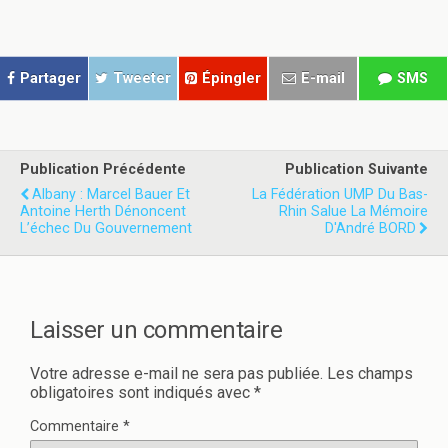
r
r
t
t
a
a
g
g
e
e
r
r
Partager
Tweeter
Épingler
E-mail
SMS
s
s
u
u
r
r
T
F
w
a
i
c
t
e
Publication Précédente
Publication Suivante
t
b
e
o
Albany : Marcel Bauer Et
La Fédération UMP Du Bas-
r
o
Antoine Herth Dénoncent
Rhin Salue La Mémoire
(
k
L’échec Du Gouvernement
o
(
D'André BORD
u
o
v
u
r
v
e
r
d
e
a
d
n
a
Laisser un commentaire
s
n
u
s
n
u
e
n
Votre adresse e-mail ne sera pas publiée.
Les champs
n
e
obligatoires sont indiqués avec
*
o
n
u
o
v
u
Commentaire
*
e
v