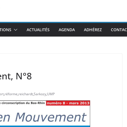
TIONS
ACTUALITÉS
AGENDA
ADHÉREZ
CONTAC
nt, N°8
ert
,
réforme
,
reichardt
,
Sarkozy
,
UMP