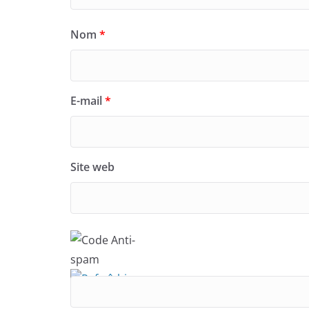
e
r
)
e
)
Nom
*
E-mail
*
Site web