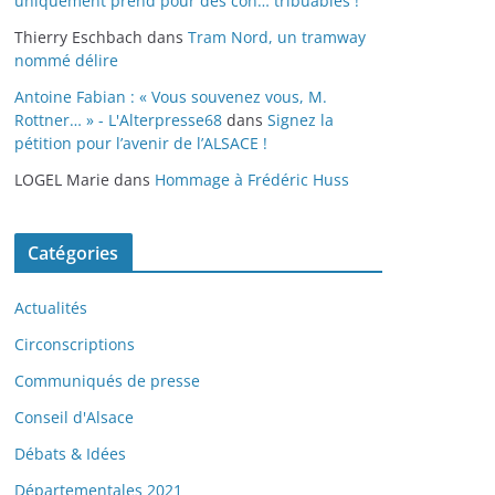
uniquement prend pour des con… tribuables !
Thierry Eschbach
dans
Tram Nord, un tramway
nommé délire
Antoine Fabian : « Vous souvenez vous, M.
Rottner… » - L'Alterpresse68
dans
Signez la
pétition pour l’avenir de l’ALSACE !
LOGEL Marie
dans
Hommage à Frédéric Huss
Catégories
Actualités
Circonscriptions
Communiqués de presse
Conseil d'Alsace
Débats & Idées
Départementales 2021