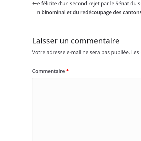
T
F
e félicite d’un second rejet par le Sénat du s
w
a
i
c
n binominal et du redécoupage des canton
t
e
t
b
e
o
r
o
(
k
o
(
Laisser un commentaire
u
o
v
u
r
v
e
r
Votre adresse e-mail ne sera pas publiée.
Les
d
e
a
d
n
a
s
n
Commentaire
*
u
s
n
u
e
n
n
e
o
n
u
o
v
u
e
v
l
e
l
l
e
l
f
e
e
f
n
e
ê
n
t
ê
r
t