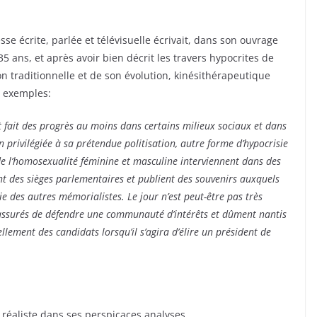
se écrite, parlée et télévisuelle écrivait, dans son ouvrage
35 ans, et après avoir bien décrit les travers hypocrites de
on traditionnelle et de son évolution, kinésithérapeutique
r exemples:
t fait des progrès au moins dans certains milieux sociaux et dans
on privilégiée à sa prétendue politisation, autre forme d’hypocrisie
de l’homosexualité féminine et masculine interviennent dans des
nt des sièges parlementaires et publient des souvenirs auxquels
sie des autres mémorialistes. Le jour n’est peut-être pas très
 assurés de défendre une communauté d’intérêts et dûment nantis
ellement des candidats lorsqu’il s’agira d’élire un président de
 réaliste dans ses perspicaces analyses.