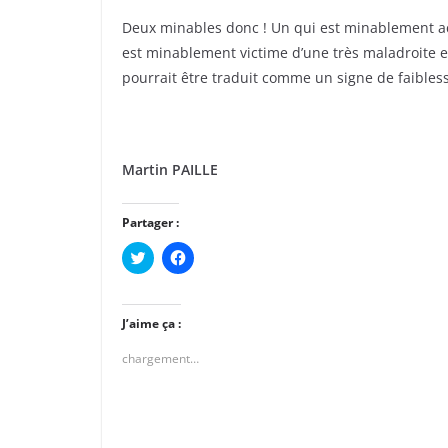
Deux minables donc ! Un qui est minablement act
est minablement victime d’une très maladroite e
pourrait être traduit comme un signe de faibless
Martin PAILLE
Partager :
C
C
l
l
i
i
q
q
u
u
e
e
J’aime ça :
z
z
p
p
chargement…
o
o
u
u
r
r
p
p
a
a
r
r
t
t