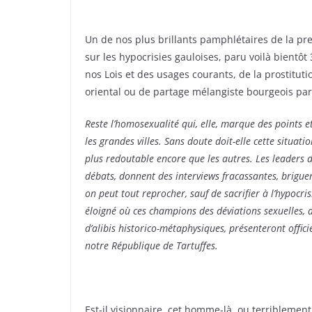
Un de nos plus brillants pamphlétaires de la pres
sur les hypocrisies gauloises, paru voilà bientôt 
nos Lois et des usages courants, de la prostituti
oriental ou de partage mélangiste bourgeois pa
Reste l’homosexualité qui, elle, marque des points e
les grandes villes. Sans doute doit-elle cette situati
plus redoutable encore que les autres. Les leaders 
débats, donnent des interviews fracassantes, brigue
on peut tout reprocher, sauf de sacrifier à l’hypocri
éloigné où ces champions des déviations sexuelles,
d’alibis historico-métaphysiques, présenteront offici
notre République de Tartuffes.
Est-il visionnaire, cet homme-là, ou terriblement