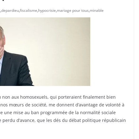
t
,
depardieu
,
fiscalisme
,
hypocrisie
,
mariage pour tous
,
minable
u non aux homosexuels, qui porteraient finalement bien
e nos mœurs de société, me donnent d’avantage de volonté à
re une mise au ban programmée de la normalité sociale
re perdu d’avance, que les dés du débat politique républicain