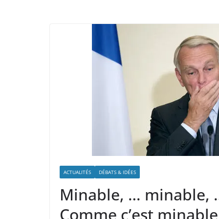
ACTUALITÉS
DÉBATS & IDÉES
Minable, … minable, …
Comme c’est minable 