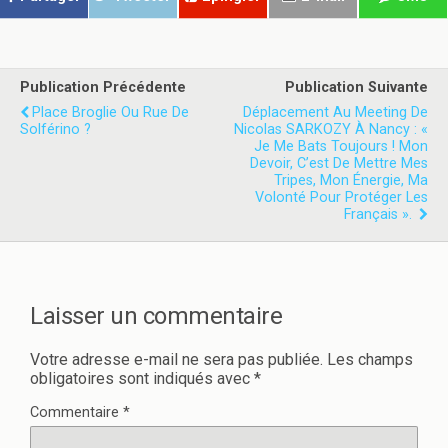
s
s
u
u
r
r
T
F
w
a
i
c
t
e
Publication Précédente
Publication Suivante
t
b
e
o
Place Broglie Ou Rue De
Déplacement Au Meeting De
r
o
Solférino ?
Nicolas SARKOZY À Nancy : «
(
k
o
(
Je Me Bats Toujours ! Mon
u
o
Devoir, C’est De Mettre Mes
v
u
Tripes, Mon Énergie, Ma
r
v
Volonté Pour Protéger Les
e
r
d
e
Français ».
a
d
n
a
s
n
u
s
n
u
e
n
n
e
Laisser un commentaire
o
n
u
o
v
u
e
v
Votre adresse e-mail ne sera pas publiée.
Les champs
l
e
obligatoires sont indiqués avec
*
l
l
e
l
f
e
Commentaire
*
e
f
n
e
ê
n