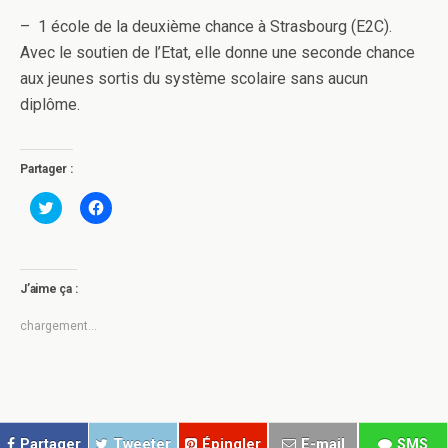
– 1 école de la deuxième chance à Strasbourg (E2C).
Avec le soutien de l’Etat, elle donne une seconde chance
aux jeunes sortis du système scolaire sans aucun
diplôme.
Partager :
C
C
l
l
i
i
q
q
u
u
e
e
z
z
J’aime ça :
p
p
o
o
u
u
chargement…
r
r
p
p
a
a
r
r
t
t
a
a
g
g
e
e
r
r
Partager
Tweeter
Épingler
E-mail
SMS