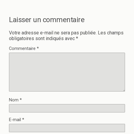
s
n
u
s
n
u
e
n
n
e
Laisser un commentaire
o
n
u
o
v
u
e
v
Votre adresse e-mail ne sera pas publiée.
Les champs
l
e
obligatoires sont indiqués avec
*
l
l
e
l
f
e
Commentaire
*
e
f
n
e
ê
n
t
ê
r
t
e
r
)
e
)
Nom
*
E-mail
*