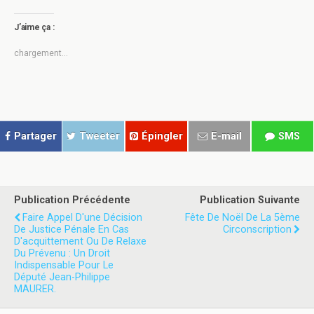
u
u
e
e
z
z
J’aime ça :
p
p
o
o
u
u
chargement…
r
r
p
p
a
a
r
r
t
t
a
a
g
g
e
e
r
r
Partager
Tweeter
Épingler
E-mail
SMS
s
s
u
u
r
r
T
F
w
a
i
c
t
e
Publication Précédente
Publication Suivante
t
b
e
o
Faire Appel D'une Décision
Fête De Noël De La 5ème
r
o
De Justice Pénale En Cas
Circonscription
(
k
D'acquittement Ou De Relaxe
o
(
u
o
Du Prévenu : Un Droit
v
u
Indispensable Pour Le
r
v
Député Jean-Philippe
e
r
d
e
MAURER.
a
d
n
a