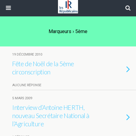
Marqueurs › 5ème
19 DÉCEMBRE 2010
Fête de Noël de la 5ème
circonscription
AUCUNE RÉPONSE
5 MARS 2009
Interview d’Antoine HERTH,
nouveau Secrétaire National à
l’Agriculture