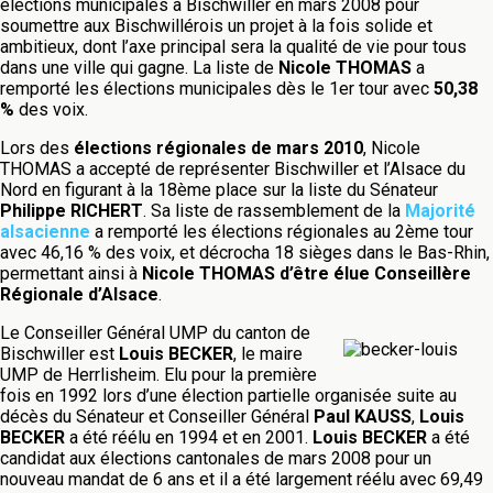
élections municipales à Bischwiller en mars 2008 pour
soumettre aux Bischwillérois un projet à la fois solide et
ambitieux, dont l’axe principal sera la qualité de vie pour tous
dans une ville qui gagne. La liste de
Nicole THOMAS
a
remporté les élections municipales dès le 1er tour avec
50,38
%
des voix.
Lors des
élections régionales de mars 2010
, Nicole
THOMAS a accepté de représenter Bischwiller et l’Alsace du
Nord en figurant à la 18ème place sur la liste du Sénateur
Philippe RICHERT
. Sa liste de rassemblement de la
Majorité
alsacienne
a remporté les élections régionales au 2ème tour
avec 46,16 % des voix, et décrocha 18 sièges dans le Bas-Rhin,
permettant ainsi à
Nicole THOMAS d’être élue Conseillère
Régionale d’Alsace
.
Le Conseiller Général UMP du canton de
Bischwiller est
Louis BECKER
, le maire
UMP de Herrlisheim. Elu pour la première
fois en 1992 lors d’une élection partielle organisée suite au
décès du Sénateur et Conseiller Général
Paul KAUSS
,
Louis
BECKER
a été réélu en 1994 et en 2001.
Louis BECKER
a été
candidat aux élections cantonales de mars 2008 pour un
nouveau mandat de 6 ans et il a été largement réélu avec 69,49