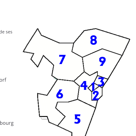
de ses
orf
sbourg