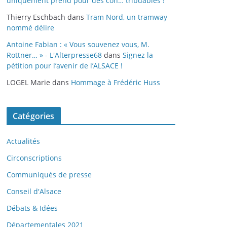
uniquement prend pour des con… tribuables !
Thierry Eschbach
dans
Tram Nord, un tramway
nommé délire
Antoine Fabian : « Vous souvenez vous, M.
Rottner… » - L'Alterpresse68
dans
Signez la
pétition pour l’avenir de l’ALSACE !
LOGEL Marie
dans
Hommage à Frédéric Huss
Catégories
Actualités
Circonscriptions
Communiqués de presse
Conseil d'Alsace
Débats & Idées
Départementales 2021