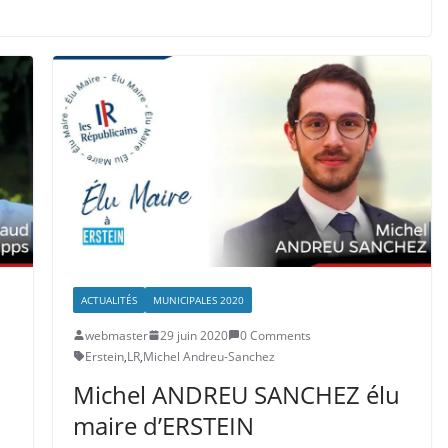
ACTUALITÉS
MUNICIPALES 2020
webmaster
29 juin 2020
0 Comments
Erstein
,
LR
,
Michel Andreu-Sanchez
Michel ANDREU SANCHEZ élu
maire d’ERSTEIN