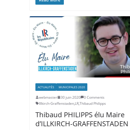
ACTUALITÉS
MUNICIPALES 2020
webmaster
30 juin 2020
0 Comments
Illkirch-Graffenstaden
,
LR
,
Thibaud Philipps
Thibaud PHILIPPS élu Maire
d’ILLKIRCH-GRAFFENSTADEN