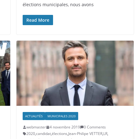
élections municipales, nous avons
Read More
ACTUALITÉS
MUNICIPALES 2020
webmaster
4 novembre 2019
0 Comments
2020
,
candidat
,
élections
,
Jean-Philipe VETTER
,
LR
,