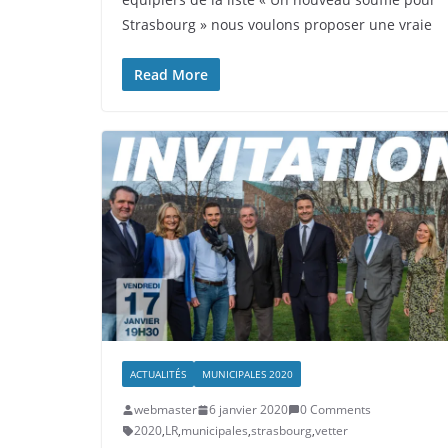
Strasbourg » nous voulons proposer une vraie
Read More
ACTUALITÉS
MUNICIPALES 2020
webmaster
6 janvier 2020
0 Comments
2020
,
LR
,
municipales
,
strasbourg
,
vetter