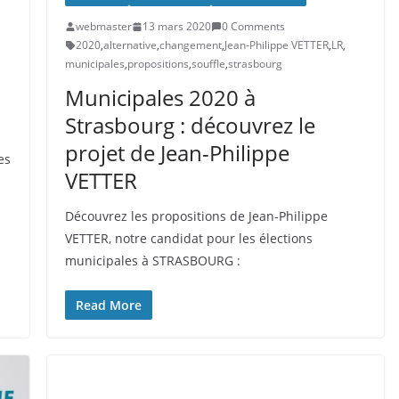
webmaster
13 mars 2020
0 Comments
2020
,
alternative
,
changement
,
Jean-Philippe VETTER
,
LR
,
municipales
,
propositions
,
souffle
,
strasbourg
Municipales 2020 à
Strasbourg : découvrez le
projet de Jean-Philippe
es
VETTER
Découvrez les propositions de Jean-Philippe
VETTER, notre candidat pour les élections
municipales à STRASBOURG :
Read More