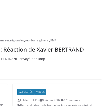
imaires
,
régionales
,
secrétaire général
,
UMP
s : Réaction de Xavier BERTRAND
ier BERTRAND envoyé par ump
ACTUALITÉS
VIDÉOS
Frédéric HUSS
9 février 2009
0 Comments
MP
Bertrand
,
crise
,
mobilisation
,
Sarkozy
,
secrétaire général
,