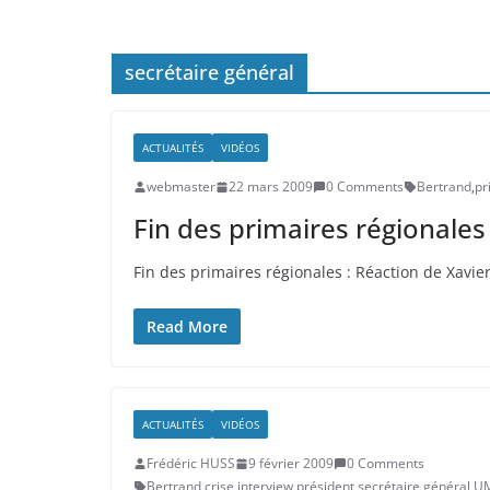
secrétaire général
ACTUALITÉS
VIDÉOS
webmaster
22 mars 2009
0 Comments
Bertrand
,
pr
Fin des primaires régionale
Fin des primaires régionales : Réaction de Xav
Read More
ACTUALITÉS
VIDÉOS
Frédéric HUSS
9 février 2009
0 Comments
Bertrand
,
crise
,
interview
,
président
,
secrétaire général
,
U