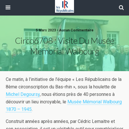
5 Mars 2023 • Aucun Commentaire
Circo6708 : Visite Du Musée
Mémorial Walbourg
Ce matin, à l’initiative de l’équipe « Les Républicains de la
8ème circonscription du Bas-rhin », sous la houlette de
Michel Degoursy
, nous étions près de 40 personnes à
découvrir un lieu incroyable, le
Musée Mémorial Walbourg
1870 – 1945
.
Construit années après années, par Cédric Lemaitre et
son association, il est un véritable outil pour rematérialiser