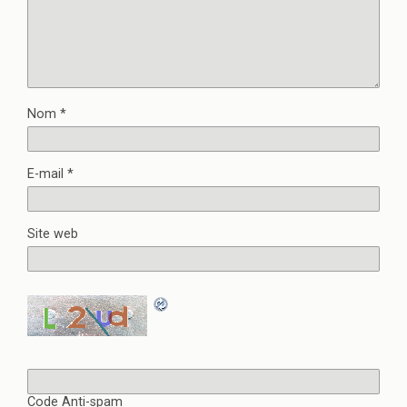
e
l
f
e
e
f
n
e
ê
n
t
ê
r
t
e
r
)
e
)
Nom
*
E-mail
*
Site web
Code Anti-spam