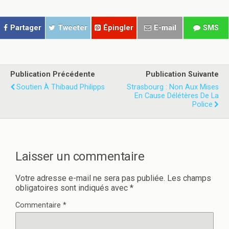
a
a
g
g
e
e
r
r
Partager
Tweeter
Épingler
E-mail
SMS
s
s
u
u
r
r
T
F
w
a
i
c
t
e
Publication Précédente
Publication Suivante
t
b
e
o
Soutien À Thibaud Philipps
Strasbourg : Non Aux Mises
r
o
En Cause Délétères De La
(
k
o
(
Police
u
o
v
u
r
v
e
r
d
e
a
d
n
a
Laisser un commentaire
s
n
u
s
n
u
e
n
Votre adresse e-mail ne sera pas publiée.
Les champs
n
e
obligatoires sont indiqués avec
*
o
n
u
o
v
u
Commentaire
*
e
v
l
e
l
l