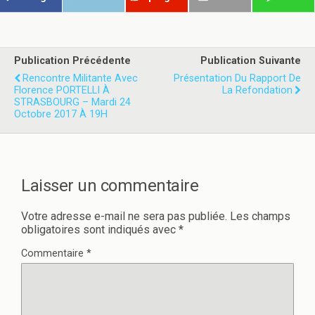
s
s
u
u
r
r
T
F
w
a
i
c
t
e
Publication Précédente
Publication Suivante
t
b
e
o
Rencontre Militante Avec
Présentation Du Rapport De
r
o
Florence PORTELLI À
La Refondation
(
k
STRASBOURG – Mardi 24
o
(
u
o
Octobre 2017 À 19H
v
u
r
v
e
r
d
e
a
d
n
a
s
n
Laisser un commentaire
u
s
n
u
e
n
n
e
Votre adresse e-mail ne sera pas publiée.
Les champs
o
n
obligatoires sont indiqués avec
*
u
o
v
u
e
v
Commentaire
*
l
e
l
l
e
l
f
e
e
f
n
e
ê
n