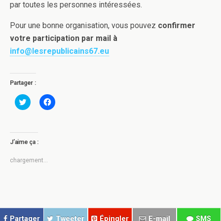
par toutes les personnes intéressées.
Pour une bonne organisation, vous pouvez
confirmer
votre participation
par mail à
info@lesrepublicains67.eu
Partager :
C
C
l
l
i
i
q
q
u
u
e
e
z
z
J’aime ça :
p
p
o
o
u
u
chargement…
r
r
p
p
a
a
r
r
t
t
a
a
g
g
e
e
r
r
Partager
Tweeter
Épingler
E-mail
SMS