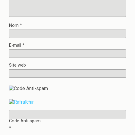
t
ê
r
t
e
r
)
e
)
Nom
*
E-mail
*
Site web
Code Anti-spam
*