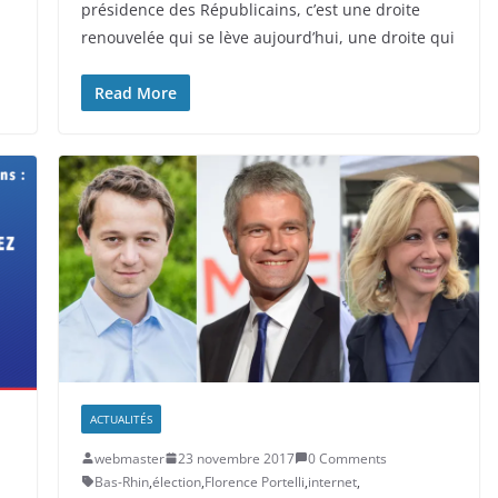
présidence des Républicains, c’est une droite
renouvelée qui se lève aujourd’hui, une droite qui
Read More
ACTUALITÉS
webmaster
23 novembre 2017
0 Comments
Bas-Rhin
,
élection
,
Florence Portelli
,
internet
,