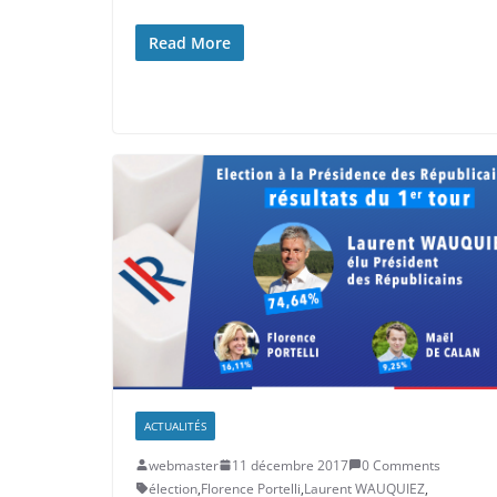
Read More
ACTUALITÉS
webmaster
11 décembre 2017
0 Comments
élection
,
Florence Portelli
,
Laurent WAUQUIEZ
,