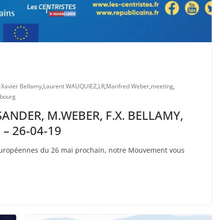
-Xavier Bellamy
,
Laurent WAUQUIEZ
,
LR
,
Manfred Weber
,
meeting
,
sbourg
SANDER, M.WEBER, F.X. BELLAMY,
– 26-04-19
s européennes du 26 mai prochain, notre Mouvement vous