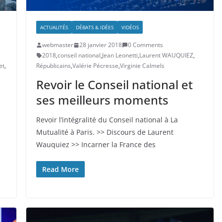
ACTUALITÉS
DÉBATS & IDÉES
VIDÉOS
webmaster
28 janvier 2018
0 Comments
2018
,
conseil national
,
Jean Leonetti
,
Laurent WAUQUIEZ
,
et
,
Républicains
,
Valérie Pécresse
,
Virginie Calmels
Revoir le Conseil national et
ses meilleurs moments
Revoir l’intégralité du Conseil national à La
Mutualité à Paris. >> Discours de Laurent
Wauquiez >> Incarner la France des
Read More