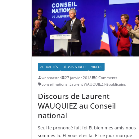
ACTUALITÉS
DÉBATS & IDÉES
VIDÉOS
webmaster
27 janvier 2018
0 Comments
conseil national
,
Laurent WAUQUIEZ
,
Républicains
Discours de Laurent
WAUQUIEZ au Conseil
national
Seul le prononcé fait foi Et bien mes amis nous
sommes là. Et vous êtes là. Et ce jour marque