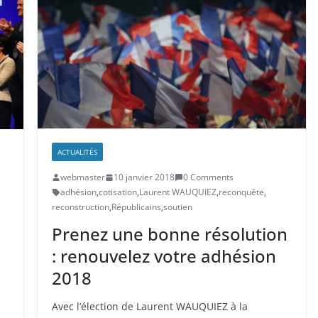
ACTUALITÉS
webmaster
10 janvier 2018
0 Comments
adhésion
,
cotisation
,
Laurent WAUQUIEZ
,
reconquête
,
reconstruction
,
Républicains
,
soutien
Prenez une bonne résolution
: renouvelez votre adhésion
2018
Avec l’élection de Laurent WAUQUIEZ à la