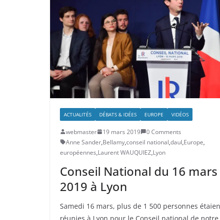
ACTUALITÉS
DÉBATS & IDÉES
EUROPE
VIDÉOS
webmaster
19 mars 2019
0 Comments
Anne Sander
,
Bellamy
,
conseil national
,
daul
,
Europe
,
européennes
,
Laurent WAUQUIEZ
,
Lyon
Conseil National du 16 mars
2019 à Lyon
Samedi 16 mars, plus de 1 500 personnes étaien
réunies à Lyon pour le Conseil national de notre