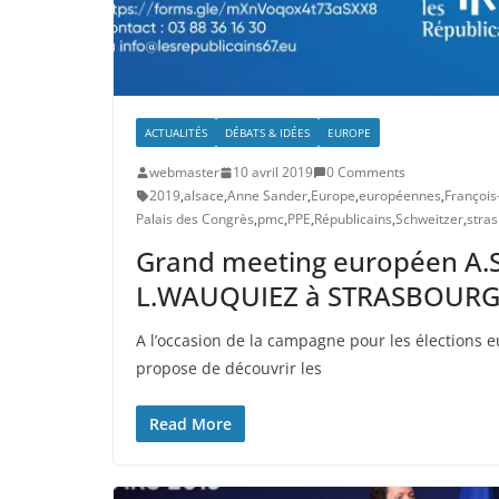
ACTUALITÉS
DÉBATS & IDÉES
EUROPE
webmaster
10 avril 2019
0 Comments
2019
,
alsace
,
Anne Sander
,
Europe
,
européennes
,
François
Palais des Congrès
,
pmc
,
PPE
,
Républicains
,
Schweitzer
,
stra
Grand meeting européen A.
L.WAUQUIEZ à STRASBOURG 
A l’occasion de la campagne pour les élection
propose de découvrir les
Read More