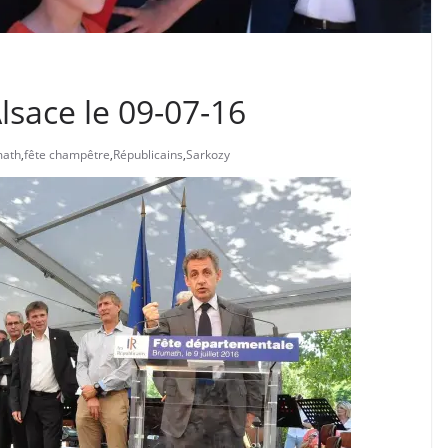
sace le 09-07-16
math
,
fête champêtre
,
Républicains
,
Sarkozy