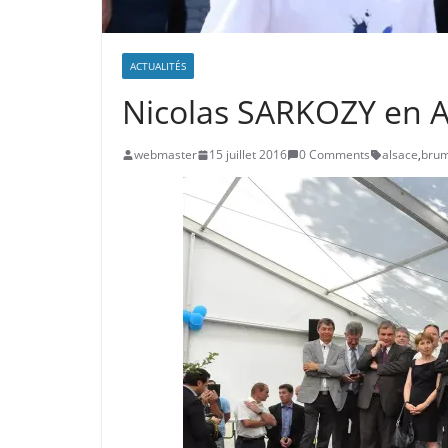
ACTUALITÉS
Nicolas SARKOZY en Al
webmaster
15 juillet 2016
0 Comments
alsace
,
bru