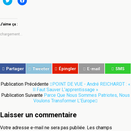
pour
pour
partager
partager
sur
sur
Twitter(ouvre
Facebook(ouvre
dans
dans
une
une
J’aime ça :
nouvelle
nouvelle
fenêtre)
fenêtre)
chargement…
Partager
Tweeter
Épingler
E-mail
SMS
Publication Précédente
POINT DE VUE - André REICHARDT : «
Il Faut Sauver L’apprentissage »
Publication Suivante
Parce Que Nous Sommes Patriotes, Nous
Voulons Transformer L’Europe
Laisser un commentaire
Votre adresse e-mail ne sera pas publiée.
Les champs