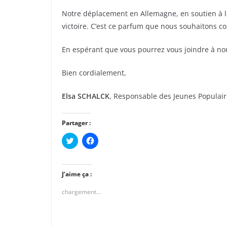
Notre déplacement en Allemagne, en soutien à l
victoire. C’est ce parfum que nous souhaitons c
En espérant que vous pourrez vous joindre à nous
Bien cordialement,
Elsa SCHALCK
, Responsable des Jeunes Populai
Partager :
C
C
l
l
i
i
q
q
u
u
e
e
J’aime ça :
z
z
p
p
chargement…
o
o
u
u
r
r
p
p
a
a
r
r