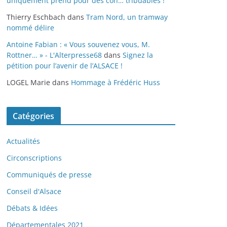
uniquement prend pour des con… tribuables !
Thierry Eschbach
dans
Tram Nord, un tramway
nommé délire
Antoine Fabian : « Vous souvenez vous, M.
Rottner… » - L'Alterpresse68
dans
Signez la
pétition pour l’avenir de l’ALSACE !
LOGEL Marie
dans
Hommage à Frédéric Huss
Catégories
Actualités
Circonscriptions
Communiqués de presse
Conseil d'Alsace
Débats & Idées
Départementales 2021