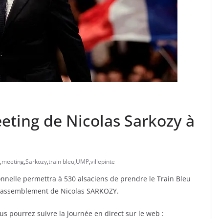
eeting de Nicolas Sarkozy à
,
meeting
,
Sarkozy
,
train bleu
,
UMP
,
villepinte
nnelle permettra à 530 alsaciens de prendre le Train Bleu
nd rassemblement de Nicolas SARKOZY.
s pourrez suivre la journée en direct sur le web :