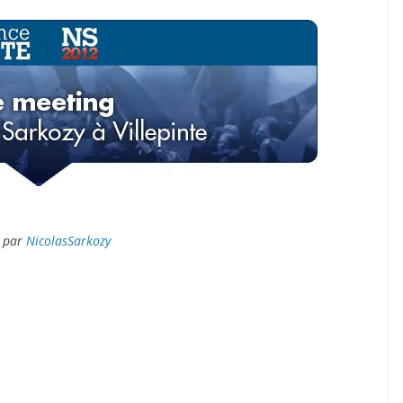
par
NicolasSarkozy