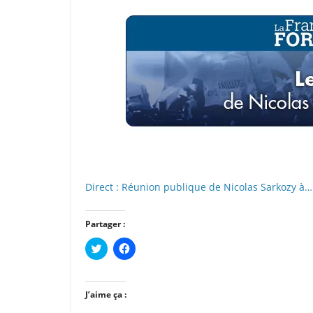
Direct : Réunion publique de Nicolas Sarkozy à…
Partager :
C
C
l
l
i
i
q
q
u
u
e
e
J’aime ça :
z
z
p
p