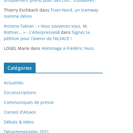
uniquement prend pour des con… tribuables !
Thierry Eschbach
dans
Tram Nord, un tramway
nommé délire
Antoine Fabian : « Vous souvenez vous, M.
Rottner… » - L'Alterpresse68
dans
Signez la
pétition pour l’avenir de l’ALSACE !
LOGEL Marie
dans
Hommage à Frédéric Huss
Catégories
Actualités
Circonscriptions
Communiqués de presse
Conseil d'Alsace
Débats & Idées
Départementales 2021