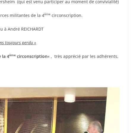
ersheim (qui est venu participer au moment de convivialité)
ème
rces militantes de la 4
circonscription.
venu à André REICHARDT
s toujours perdu »
ème
 la 4
circonscription
« , très apprécié par les adhérents,