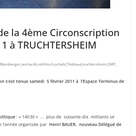
e la 4ème Circonscription
2011 à TRUCHTERSHEIM
Mainberger
,
reichardt
,
rohfritsch
,
schahl
,
Thiébaut
,
truchtersheim
,
UMP
,
on s’est tenue samedi 5
février 2011 à l’Espace Terminus de
litique
: « 14h30 » … plus de soixante-dix militants se
e l’année organisée par
Henri BAUER, nouveau Délégué de