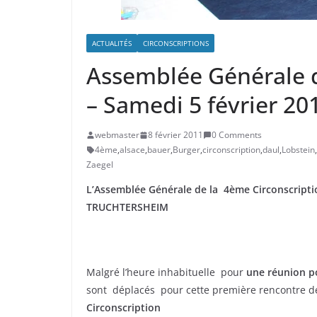
ACTUALITÉS
CIRCONSCRIPTIONS
Assemblée Générale d
– Samedi 5 février 
webmaster
8 février 2011
0 Comments
4ème
,
alsace
,
bauer
,
Burger
,
circonscription
,
daul
,
Lobstein
,
Zaegel
L’Assemblée Générale de la 4ème Circonscripti
TRUCHTERSHEIM
Malgré l’heure inhabituelle pour
une réunion po
sont déplacés pour cette première rencontre d
Circonscription