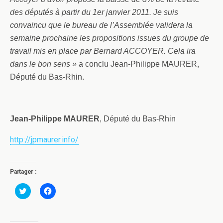
des députés à partir du 1er janvier 2011. Je suis
convaincu que le bureau de l’Assemblée validera la
semaine prochaine les propositions issues du groupe de
travail mis en place par Bernard ACCOYER. Cela ira
dans le bon sens »
a conclu Jean-Philippe MAURER,
Député du Bas-Rhin.
Jean-Philippe MAURER
, Député du Bas-Rhin
http://jpmaurer.info/
Partager :
C
C
l
l
i
i
q
q
u
u
e
e