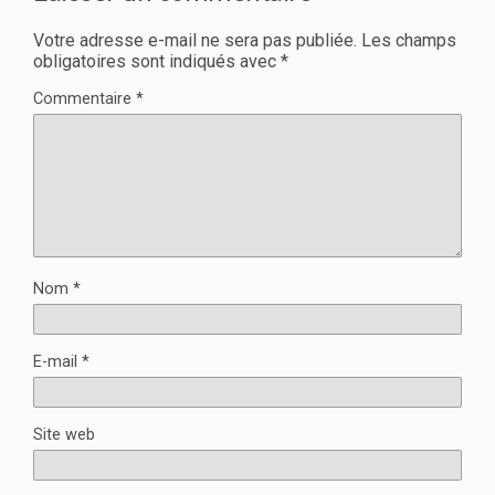
n
u
e
n
n
e
Votre adresse e-mail ne sera pas publiée.
Les champs
o
n
obligatoires sont indiqués avec
*
u
o
v
u
e
v
Commentaire
*
l
e
l
l
e
l
f
e
e
f
n
e
ê
n
t
ê
r
t
e
r
)
e
)
Nom
*
E-mail
*
Site web