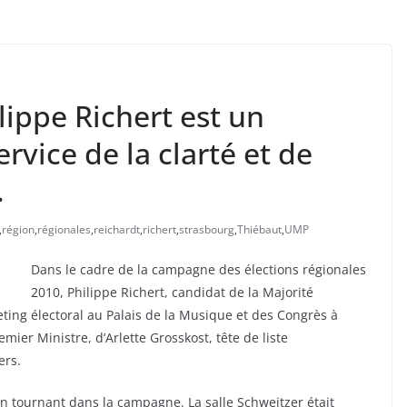
ilippe Richert est un
vice de la clarté et de
.
,
région
,
régionales
,
reichardt
,
richert
,
strasbourg
,
Thiébaut
,
UMP
Dans le cadre de la campagne des élections régionales
2010, Philippe Richert, candidat de la Majorité
eting électoral au Palais de la Musique et des Congrès à
mier Ministre, d’Arlette Grosskost, tête de liste
ers.
un tournant dans la campagne. La salle Schweitzer était