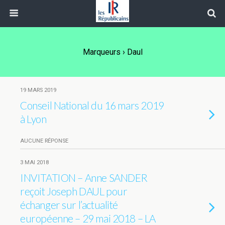
Marqueurs › Daul
19 MARS 2019
Conseil National du 16 mars 2019
à Lyon
AUCUNE RÉPONSE
3 MAI 2018
INVITATION – Anne SANDER
reçoit Joseph DAUL pour
échanger sur l’actualité
européenne – 29 mai 2018 – LA