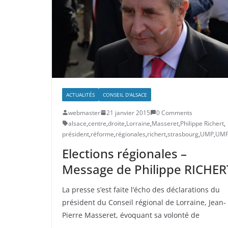
ACTUALITÉS
CONSEIL D'ALSACE
webmaster
21 janvier 2015
0 Comments
alsace
,
centre
,
droite
,
Lorraine
,
Masseret
,
Philippe Richert
,
président
,
réforme
,
régionales
,
richert
,
strasbourg
,
UMP
,
UM
Elections régionales –
Message de Philippe RICHER
La presse s’est faite l’écho des déclarations du
président du Conseil régional de Lorraine, Jean-
Pierre Masseret, évoquant sa volonté de