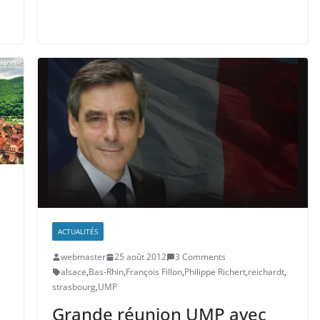
ACTUALITÉS
webmaster
25 août 2012
3 Comments
alsace
,
Bas-Rhin
,
François Fillon
,
Philippe Richert
,
reichardt
,
strasbourg
,
UMP
Grande réunion UMP avec