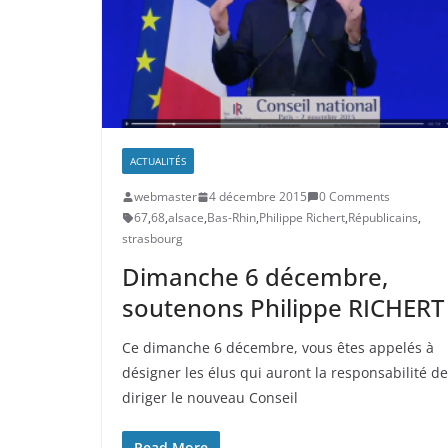
ACTUALITÉS
webmaster
4 décembre 2015
0 Comments
67
,
68
,
alsace
,
Bas-Rhin
,
Philippe Richert
,
Républicains
,
strasbourg
Dimanche 6 décembre,
soutenons Philippe RICHERT 
Ce dimanche 6 décembre, vous êtes appelés à
désigner les élus qui auront la responsabilité de
diriger le nouveau Conseil
Read More