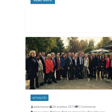
ACTUALITÉS
webmaster
24 octobre 2015
0 Comments
alsace
,
liste
,
Philippe Richert
,
régionales
,
Républicains
,