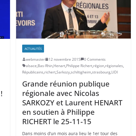
ACTUALITÉS
webmaster
12 novembre 2015
0 Comments
alsace
,
Bas-Rhin
,
Henart
,
Philippe Richert
,
région
,
régionales
,
Républicains
,
richert
,
Sarkozy
,
schiltigheim
,
strasbourg
,
UDI
Grande réunion publique
régionale avec Nicolas
!
SARKOZY et Laurent HENART
en soutien à Philippe
RICHERT le 25-11-15
Dans moins d’un mois aura lieu le 1er tour des