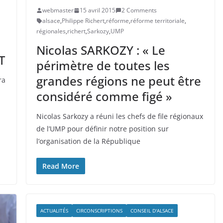
webmaster
15 avril 2015
2 Comments
alsace
,
Philippe Richert
,
réforme
,
réforme territoriale
,
régionales
,
richert
,
Sarkozy
,
UMP
Nicolas SARKOZY : « Le
T
périmètre de toutes les
grandes régions ne peut être
ra
considéré comme figé »
Nicolas Sarkozy a réuni les chefs de file régionaux
de l’UMP pour définir notre position sur
l’organisation de la République
Read More
ACTUALITÉS
CIRCONSCRIPTIONS
CONSEIL D'ALSACE