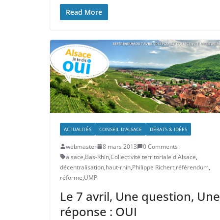
Read More
ACTUALITÉS
CONSEIL D'ALSACE
DÉBATS & IDÉES
webmaster
8 mars 2013
0 Comments
alsace
,
Bas-Rhin
,
Collectivité territoriale d'Alsace
,
décentralisation
,
haut-rhin
,
Philippe Richert
,
référendum
,
réforme
,
UMP
Le 7 avril, Une question, Une
réponse : OUI