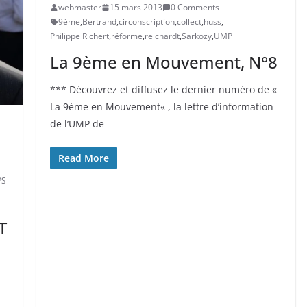
webmaster
15 mars 2013
0 Comments
9ème
,
Bertrand
,
circonscription
,
collect
,
huss
,
Philippe Richert
,
réforme
,
reichardt
,
Sarkozy
,
UMP
La 9ème en Mouvement, N°8
*** Découvrez et diffusez le dernier numéro de «
La 9ème en Mouvement« , la lettre d’information
de l’UMP de
Read More
PS
T