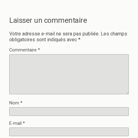
s
n
u
s
n
u
e
n
n
e
Laisser un commentaire
o
n
u
o
v
u
e
v
Votre adresse e-mail ne sera pas publiée.
Les champs
l
e
obligatoires sont indiqués avec
*
l
l
e
l
f
e
Commentaire
*
e
f
n
e
ê
n
t
ê
r
t
e
r
)
e
)
Nom
*
E-mail
*