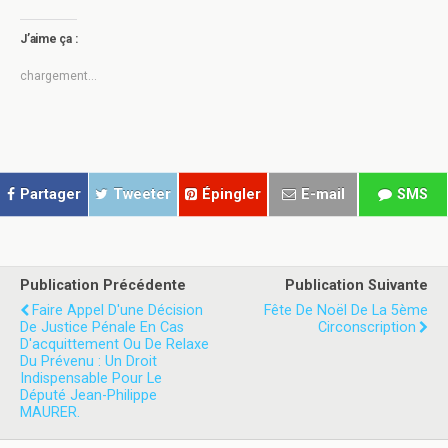
u
u
e
e
z
z
J’aime ça :
p
p
o
o
u
u
chargement…
r
r
p
p
a
a
r
r
t
t
a
a
g
g
e
e
r
r
Partager
Tweeter
Épingler
E-mail
SMS
s
s
u
u
r
r
T
F
w
a
i
c
t
e
Publication Précédente
Publication Suivante
t
b
e
o
Faire Appel D'une Décision
Fête De Noël De La 5ème
r
o
De Justice Pénale En Cas
Circonscription
(
k
D'acquittement Ou De Relaxe
o
(
u
o
Du Prévenu : Un Droit
v
u
Indispensable Pour Le
r
v
Député Jean-Philippe
e
r
d
e
MAURER.
a
d
n
a