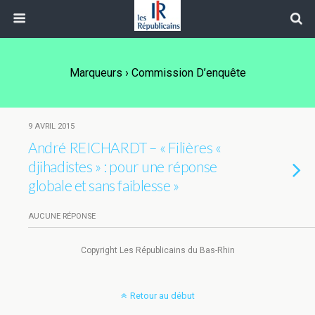
Marqueurs › Commission D’enquête
9 AVRIL 2015
André REICHARDT – « Filières «
djihadistes » : pour une réponse
globale et sans faiblesse »
AUCUNE RÉPONSE
Copyright Les Républicains du Bas-Rhin
Retour au début