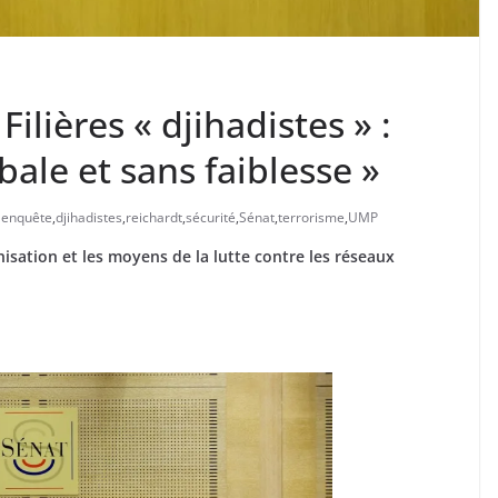
lières « djihadistes » :
ale et sans faiblesse »
'enquête
,
djihadistes
,
reichardt
,
sécurité
,
Sénat
,
terrorisme
,
UMP
isation et les moyens de la lutte contre les réseaux