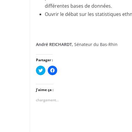
différentes bases de données.
Ouvrir le débat sur les statistiques eth
André REICHARDT,
Sénateur du Bas-Rhin
Partager :
C
C
l
l
i
i
q
q
u
u
e
e
J’aime ça :
z
z
p
p
chargement…
o
o
u
u
r
r
p
p
a
a
r
r
t
t
a
a
g
g