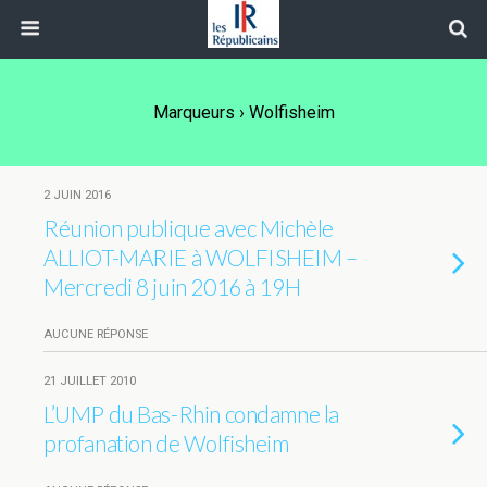
Marqueurs › Wolfisheim
2 JUIN 2016
Réunion publique avec Michèle
ALLIOT-MARIE à WOLFISHEIM –
Mercredi 8 juin 2016 à 19H
AUCUNE RÉPONSE
21 JUILLET 2010
L’UMP du Bas-Rhin condamne la
profanation de Wolfisheim