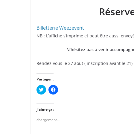
Réserve
Billetterie Weezevent
NB : L’affiche s’imprime et peut être aussi envoy
N’hésitez pas à venir accompagn
Rendez-vous le 27 aout ( inscription avant le 21
Partager :
C
C
l
l
i
i
q
q
u
u
e
e
J’aime ça :
z
z
p
p
chargement…
o
o
u
u
r
r
p
p