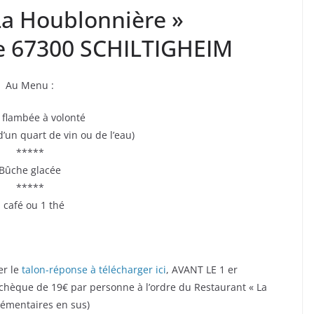
La Houblonnière »
le 67300 SCHILTIGHEIM
Au Menu :
 flambée à volonté
un quart de vin ou de l’eau)
*****
Bûche glacée
*****
 café ou 1 thé
er le
talon-réponse à télécharger ici
, AVANT LE 1 er
chèque de 19€ par personne à l’ordre du Restaurant « La
plémentaires en sus)