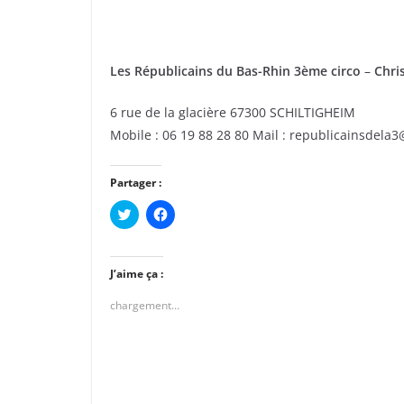
Les Républicains du Bas-Rhin 3ème circo
–
Chri
6 rue de la glacière 67300 SCHILTIGHEIM
Mobile : 06 19 88 28 80 Mail : republicainsdela
Partager :
C
C
l
l
i
i
q
q
u
u
e
e
J’aime ça :
z
z
p
p
chargement…
o
o
u
u
r
r
p
p
a
a
r
r
t
t
a
a
g
g