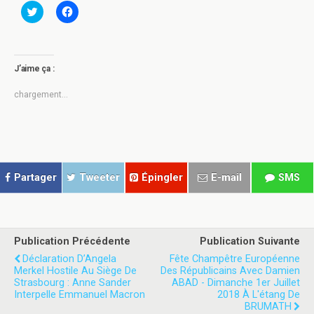
C
C
l
l
i
i
q
q
u
u
e
e
z
z
J’aime ça :
p
p
o
o
u
u
chargement…
r
r
p
p
a
a
r
r
t
t
a
a
g
g
e
e
r
r
Partager
Tweeter
Épingler
E-mail
SMS
s
s
u
u
r
r
T
F
w
a
i
c
t
e
Publication Précédente
Publication Suivante
t
b
e
o
Déclaration D’Angela
Fête Champêtre Européenne
r
o
Merkel Hostile Au Siège De
Des Républicains Avec Damien
(
k
Strasbourg : Anne Sander
o
(
ABAD - Dimanche 1er Juillet
u
o
Interpelle Emmanuel Macron
2018 À L'étang De
v
u
BRUMATH
r
v