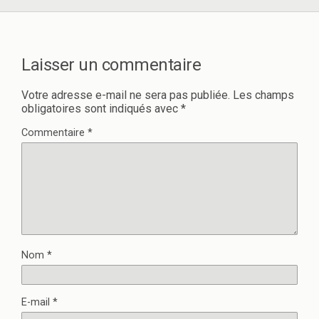
e
r
d
e
a
d
n
a
s
n
u
s
Laisser un commentaire
n
u
e
n
n
e
o
n
Votre adresse e-mail ne sera pas publiée.
Les champs
u
o
v
u
obligatoires sont indiqués avec
*
e
v
l
e
Commentaire
*
l
l
e
l
f
e
e
f
n
e
ê
n
t
ê
r
t
e
r
)
e
)
Nom
*
E-mail
*