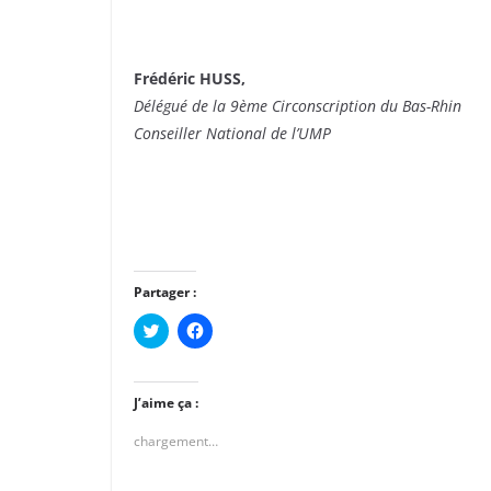
Frédéric HUSS,
Délégué de la 9ème Circonscription du Bas-Rhin
Conseiller National de l’UMP
Partager :
C
C
l
l
i
i
q
q
u
u
e
e
J’aime ça :
z
z
p
p
chargement…
o
o
u
u
r
r
p
p