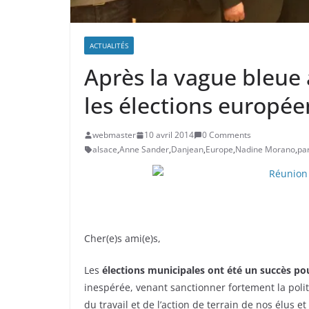
ACTUALITÉS
Après la vague bleue 
les élections europé
webmaster
10 avril 2014
0 Comments
alsace
,
Anne Sander
,
Danjean
,
Europe
,
Nadine Morano
,
pa
Cher(e)s ami(e)s,
Les
élections municipales
ont été un succès p
inespérée, venant sanctionner fortement la polit
du travail et de l’action de terrain de nos élus 