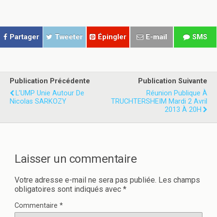
r
r
t
t
a
a
g
g
e
e
r
r
Partager
Tweeter
Épingler
E-mail
SMS
s
s
u
u
r
r
T
F
w
a
i
c
t
e
Publication Précédente
Publication Suivante
t
b
e
o
L'UMP Unie Autour De
Réunion Publique À
r
o
Nicolas SARKOZY
TRUCHTERSHEIM Mardi 2 Avril
(
k
o
(
2013 À 20H
u
o
v
u
r
v
e
r
d
e
a
d
n
a
Laisser un commentaire
s
n
u
s
n
u
e
n
Votre adresse e-mail ne sera pas publiée.
Les champs
n
e
obligatoires sont indiqués avec
*
o
n
u
o
v
u
Commentaire
*
e
v
l
e