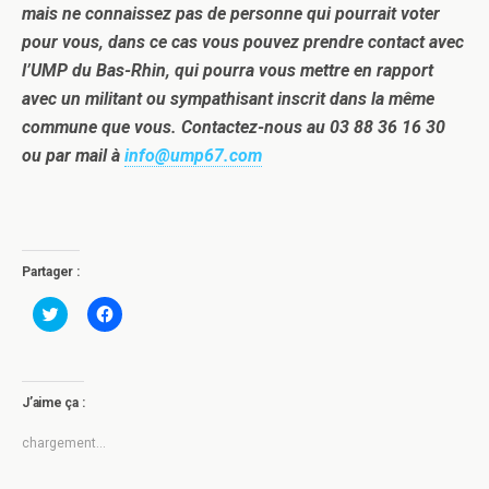
mais ne connaissez pas de personne qui pourrait voter
pour vous, dans ce cas vous pouvez prendre contact avec
l’UMP du Bas-Rhin, qui pourra vous mettre en rapport
avec un militant ou sympathisant inscrit dans la même
commune que vous. Contactez-nous au 03 88 36 16 30
ou par mail à
info@ump67.com
Partager :
C
C
l
l
i
i
q
q
u
u
e
e
z
z
J’aime ça :
p
p
o
o
u
u
chargement…
r
r
p
p
a
a