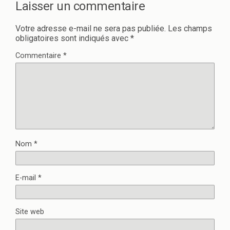
n
a
Laisser un commentaire
s
n
u
s
n
u
e
n
Votre adresse e-mail ne sera pas publiée.
Les champs
n
e
obligatoires sont indiqués avec
*
o
n
u
o
v
u
Commentaire
*
e
v
l
e
l
l
e
l
f
e
e
f
n
e
ê
n
t
ê
r
t
e
r
)
e
)
Nom
*
E-mail
*
Site web