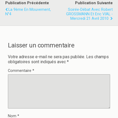
t
e
Publication Précédente
Publication Suivante
t
b
e
o
La 9ème En Mouvement,
Soirée-Débat Avec Robert
r
o
N°4
GROSSMANN Et Eric VIAL -
(
k
o
(
Mercredi 21 Avril 2010
u
o
v
u
r
v
e
r
d
e
a
d
n
a
Laisser un commentaire
s
n
u
s
n
u
e
n
Votre adresse e-mail ne sera pas publiée.
Les champs
n
e
obligatoires sont indiqués avec
*
o
n
u
o
v
u
Commentaire
*
e
v
l
e
l
l
e
l
f
e
e
f
n
e
ê
n
t
ê
r
t
e
r
)
e
)
Nom
*