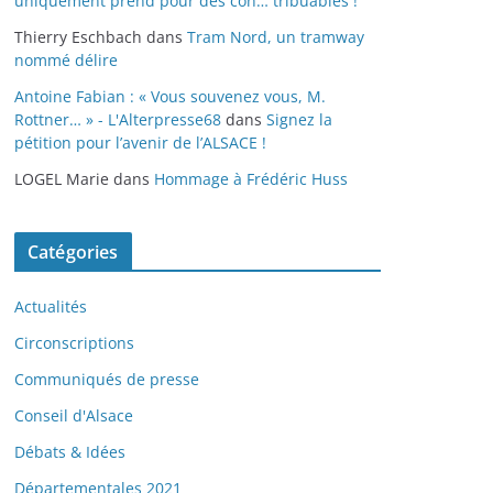
uniquement prend pour des con… tribuables !
Thierry Eschbach
dans
Tram Nord, un tramway
nommé délire
Antoine Fabian : « Vous souvenez vous, M.
Rottner… » - L'Alterpresse68
dans
Signez la
pétition pour l’avenir de l’ALSACE !
LOGEL Marie
dans
Hommage à Frédéric Huss
Catégories
Actualités
Circonscriptions
Communiqués de presse
Conseil d'Alsace
Débats & Idées
Départementales 2021