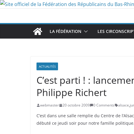
Passer
au
contenu
LA FÉDÉRATION
LES CIRCONSCRIP
ACTUALITÉS
C’est parti ! : lance
Philippe Richert
webmaster
20 octobre 2009
0 Comments
alsace
,
ju
C’est dans une salle remplie du Centre de l’Al
débuté ce jeudi soir pour notre famille politique