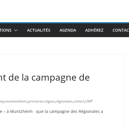
TIONS
ACTUALITÉS
AGENDA
ADHÉREZ
CONTAC
ment de la campagne de
mp
,
muntzenheim
,
primaires
,
région
,
régionales
,
richert
,
UMP
sace – à Muntzheim- que la campagne des Régionales a
.