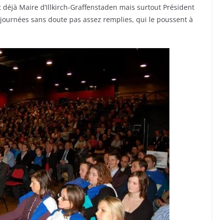
 déjà Maire d’Illkirch-Graffenstaden mais surtout Président
ournées sans doute pas assez remplies, qui le poussent à