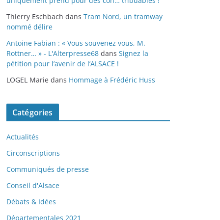
uniquement prend pour des con… tribuables !
Thierry Eschbach
dans
Tram Nord, un tramway
nommé délire
Antoine Fabian : « Vous souvenez vous, M.
Rottner… » - L'Alterpresse68
dans
Signez la
pétition pour l’avenir de l’ALSACE !
LOGEL Marie
dans
Hommage à Frédéric Huss
Catégories
Actualités
Circonscriptions
Communiqués de presse
Conseil d'Alsace
Débats & Idées
Départementales 2021