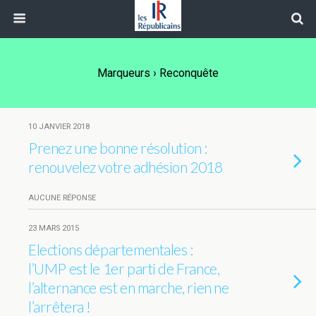
Marqueurs › Reconquête
10 JANVIER 2018
Prenez une bonne résolution :
renouvelez votre adhésion 2018
AUCUNE RÉPONSE
23 MARS 2015
Elections départementales :
l’UMP est le 1er parti de France,
l’alternance est en marche, rien ne
l’arrêtera !